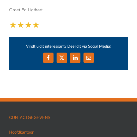
Groet Ed Ligthart.
★
★
★
★
Vindt u dit interessant? Deel dit via Social Media!
Facebook
X
LinkedIn
E-
mail
CONTACTGEGEVENS
Hoofdkantoor