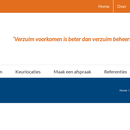
Home
Over
‘Verzuim voorkomen is beter dan verzuim beheer
n
Keurlocaties
Maak een afspraak
Referenties
Home