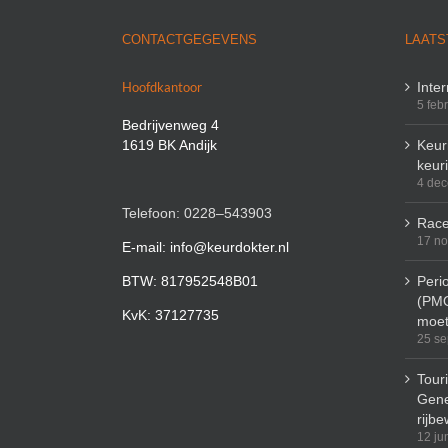
CONTACTGEGEVENS
LAATS
Hoofdkantoor
Inte
5 feb
Bedrijvenweg 4
1619 BK Andijk
Keuri
keur
4 de
Telefoon: 0228–543903
Race
17 n
E-mail: info@keurdokter.nl
BTW: 817952548B01
Peri
(PMO
KvK: 37127735
moet
25 se
Tour
Gene
rijbe
12 ju