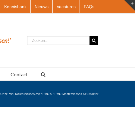
Kennisbank
Nieuws
Vacatures
FAQs
Zoeken
sen!’
naar:
Contact
Onze Mini-Masterclasses over PMO’s
PMO Masterclasses Keurdokter