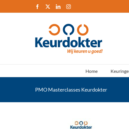
Ga
Facebook
X
LinkedIn
Instagram
naar
inhoud
Home
Keuringe
PMO Masterclasses Keurdokter