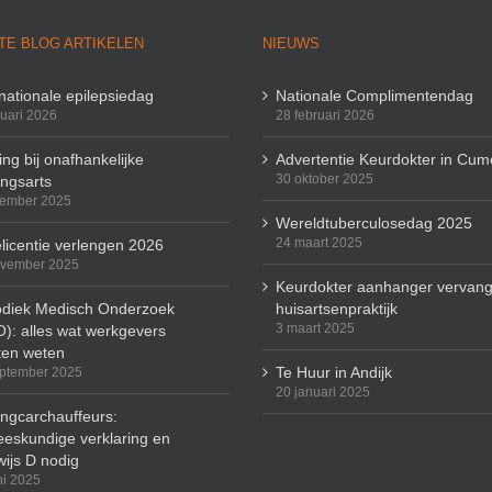
TE BLOG ARTIKELEN
NIEUWS
rnationale epilepsiedag
Nationale Complimentendag
ruari 2026
28 februari 2026
ng bij onafhankelijke
Advertentie Keurdokter in Cum
30 oktober 2025
ingsarts
cember 2025
Wereldtuberculosedag 2025
24 maart 2025
licentie verlengen 2026
ovember 2025
Keurdokter aanhanger vervang
odiek Medisch Onderzoek
huisartsenpraktijk
3 maart 2025
): alles wat werkgevers
en weten
Te Huur in Andijk
ptember 2025
20 januari 2025
ingcarchauffeurs:
eskundige verklaring en
wijs D nodig
ni 2025