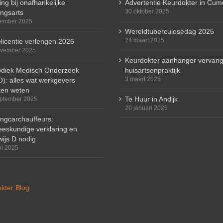
ng bij onafhankelijke
Advertentie Keurdokter in Cum
30 oktober 2025
ingsarts
cember 2025
Wereldtuberculosedag 2025
24 maart 2025
licentie verlengen 2026
ovember 2025
Keurdokter aanhanger vervang
odiek Medisch Onderzoek
huisartsenpraktijk
3 maart 2025
): alles wat werkgevers
en weten
Te Huur in Andijk
ptember 2025
20 januari 2025
ingcarchauffeurs:
eskundige verklaring en
wijs D nodig
ni 2025
kter Blog