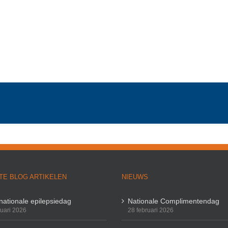
TE BLOG ARTIKELEN
NIEUWS
rnationale epilepsiedag
Nationale Complimentendag
ruari 2026
28 februari 2026