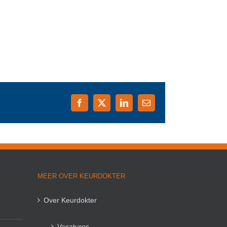
Facebook
X
LinkedIn
E-
mail
MEER OVER KEURDOKTER
Over Keurdokter
Vacatures