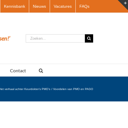
Kennisbank
Nieuws
Vacatures
FAQs
Zoeken
sen!’
naar:
Contact
Het verhaal achter Keurdokter’s PMO’s
Voordelen van PMO en PAGO