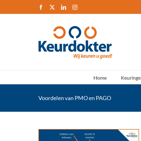
Ga
Facebook
X
LinkedIn
Instagram
naar
inhoud
Home
Keuringe
Voordelen van PMO en PAGO