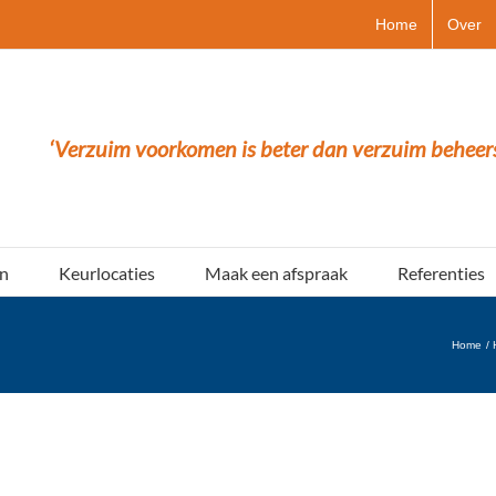
Home
Over
‘Verzuim voorkomen is beter dan verzuim beheer
n
Keurlocaties
Maak een afspraak
Referenties
Home