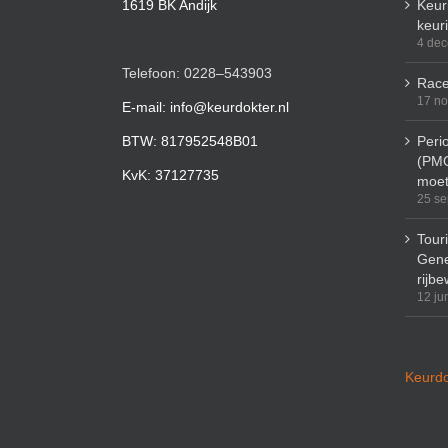
1619 BK Andijk
Keuri
keur
4 de
Telefoon: 0228–543903
Race
17 n
E-mail: info@keurdokter.nl
BTW: 817952548B01
Peri
(PMO
KvK: 37127735
moet
25 se
Tour
Gene
rijbe
12 ju
Keurdo