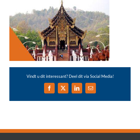
Vindt u dit interessant? Deel dit via Social Media!
Facebook
X
LinkedIn
E-
mail