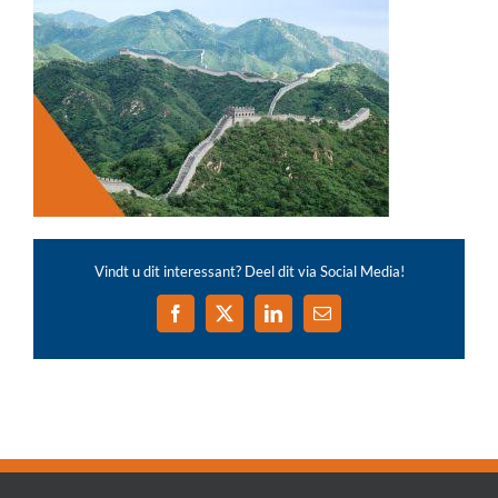
Vindt u dit interessant? Deel dit via Social Media!
Facebook
X
LinkedIn
E-
mail